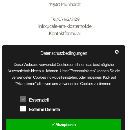
71540 Murrhardt
Tel.: 07192/3129
info@cafe-am-klosterhof.de
Kontaktformular
Datenschutzbedingungen
GEÖFFNET
Diese Webseite verwendet Cookies um Ihnen das bestmögliche
Nutzererlebnis bieten zu können. Unter "Personalisieren" können Sie die
verwendeten Cookies individuell einstellen, oder mit einem Klick auf
"Akzeptieren" allen von uns verwendeten Cookies zustimmen.
Essenziell
Montag – Samstag 9 – 18 Uhr
Sonn- und Feiertag 13.30 – 18 Uhr
Externe Dienste
Mittwoch Ruhetag
✓ Akzeptieren