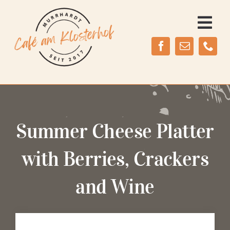
Zum
Inhalt
Togg
springen
Navi
Home
Über uns
Café & Terrasse
Summer Cheese Platter
Kontakt
with Berries, Crackers
and Wine