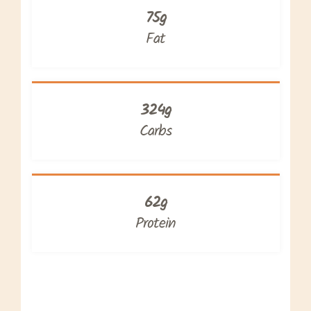
75g
Fat
324g
Carbs
62g
Protein