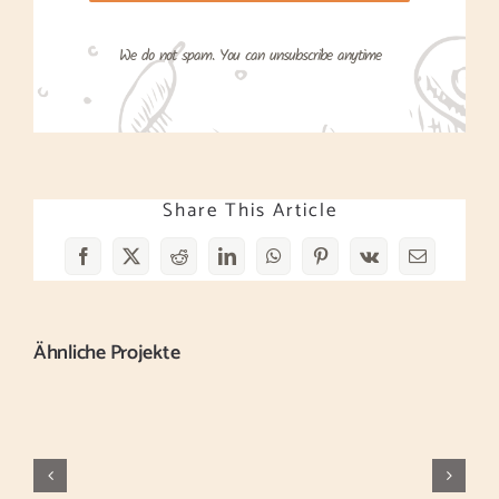
We do not spam. You can unsubscribe anytime
Share This Article
Facebook
X
Reddit
LinkedIn
WhatsApp
Pinterest
Vk
E-
Mail
Ähnliche Projekte
Fruit
Lunch
Platter
Favourite
with
with
Banana,