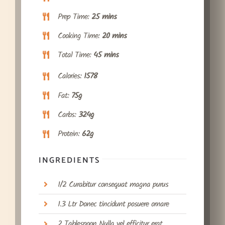
Prep Time:
25 mins
Cooking Time:
20 mins
Total Time:
45 mins
Calories:
1578
Fat:
75g
Carbs:
324g
Protein:
62g
INGREDIENTS
1/2 Curabitur consequat magna purus
1.3 Ltr Donec tincidunt posuere ornare
2 Tablespoon Nulla vel efficitur erat